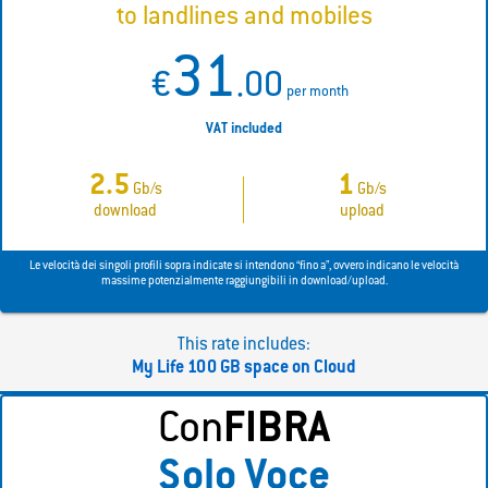
to landlines and mobiles
31
€
.00
per month
VAT included
2.5
1
Gb/s
Gb/s
download
upload
Le velocità dei singoli profili sopra indicate si intendono “fino a”, ovvero indicano le velocità
massime potenzialmente raggiungibili in download/upload.
This rate includes:
My Life 100 GB space on Cloud
Con
FIBRA
Solo Voce