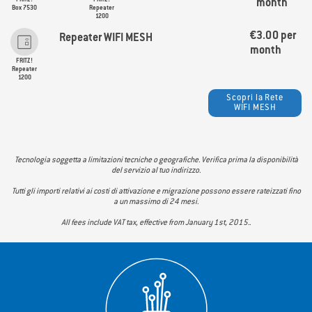
FRITZ!
FRITZ!
month
Box 7530
Repeater
1200
€3.00 per
Repeater WIFI MESH
month
FRITZ!
Repeater
1200
Scopri la Rete
WIFI MESH
Tecnologia soggetta a limitazioni tecniche o geografiche. Verifica prima la disponibilità
del servizio al tuo indirizzo.
Tutti gli importi relativi ai costi di attivazione e migrazione possono essere rateizzati fino
a un massimo di 24 mesi.
All fees include VAT tax, effective from January 1st, 2015..