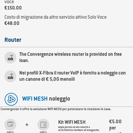
voce
€150.00
Costo di migrazione da altro servizio attivo Solo Voce
€48.00
Router
The Convergenze wireless router is provided on free

loan.
Nei profili X-Fibra il router VoIP è fornito a noleggio con

un canone di € 5,00 mensili
WIFI MESH
noleggio
Convergenze ti offre la soluzione WIFI MESH per potenziare la ricezione in casa.
€5.00
Kit WIFI MESH
+
Ampia portata ed alta velocità e
per
un'architettura hardware all'avanguardia.