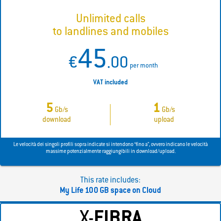
Unlimited calls
to landlines and mobiles
45
€
.00
per month
VAT included
5
1
Gb/s
Gb/s
download
upload
Le velocità dei singoli profili sopra indicate si intendono “fino a”, ovvero indicano le velocità
massime potenzialmente raggiungibili in download/upload.
This rate includes:
My Life 100 GB space on Cloud
X-
FIBRA