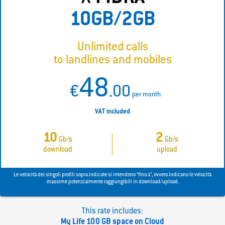
10GB/2GB
Unlimited calls
to landlines and mobiles
48
€
.00
per month
VAT included
10
2
Gb/s
Gb/s
download
upload
Le velocità dei singoli profili sopra indicate si intendono “fino a”, ovvero indicano le velocità
massime potenzialmente raggiungibili in download/upload.
This rate includes:
My Life 100 GB space on Cloud