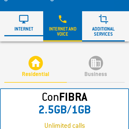



INTERNET
INTERNET AND
ADDITIONAL
VOICE
SERVICES


Residential
Business
Con
FIBRA
2.5GB/1GB
Unlimited calls