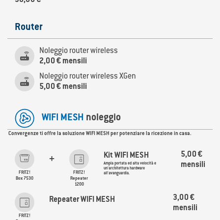
36,00 €
Router
Noleggio router wireless

2,00 € mensili
Noleggio router wireless XGen

5,00 € mensili
WIFI MESH
noleggio
Convergenze ti offre la soluzione WIFI MESH per potenziare la ricezione in casa.
5,00 €
Kit WIFI MESH
+
Ampia portata ed alta velocità e
mensili
un'architettura hardware
FRITZ!
FRITZ!
all'avanguardia.
Box 7530
Repeater
1200
3,00 €
Repeater WIFI MESH
mensili
FRITZ!