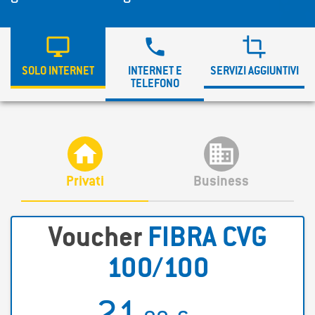



SOLO INTERNET
INTERNET E
SERVIZI AGGIUNTIVI
TELEFONO


Privati
Business
Voucher
FIBRA CVG
100/100