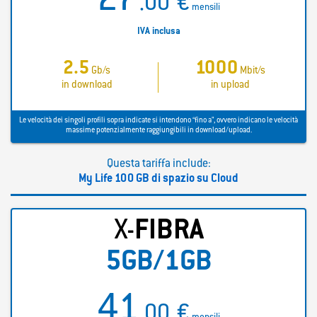
27
.00
€
mensili
IVA inclusa
2.5
1000
Gb/s
Mbit/s
in download
in upload
Le velocità dei singoli profili sopra indicate si intendono “fino a”, ovvero indicano le velocità
massime potenzialmente raggiungibili in download/upload.
Questa tariffa include:
My Life 100 GB di spazio su Cloud
X-
FIBRA
5GB/1GB
41
.00
€