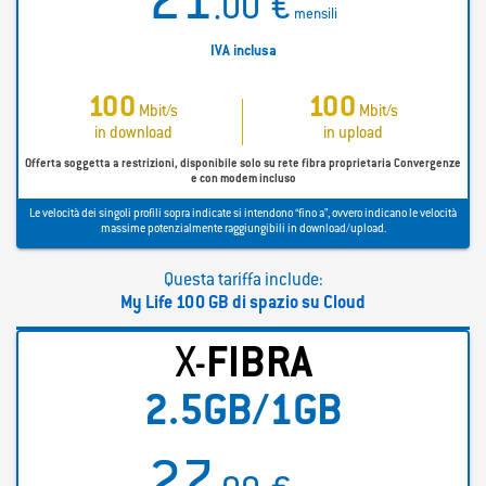
21
.00
€
mensili
IVA inclusa
100
100
Mbit/s
Mbit/s
in download
in upload
Offerta soggetta a restrizioni, disponibile solo su rete fibra proprietaria Convergenze
e con modem incluso
Le velocità dei singoli profili sopra indicate si intendono “fino a”, ovvero indicano le velocità
massime potenzialmente raggiungibili in download/upload.
Questa tariffa include:
My Life 100 GB di spazio su Cloud
X-
FIBRA
2.5GB/1GB