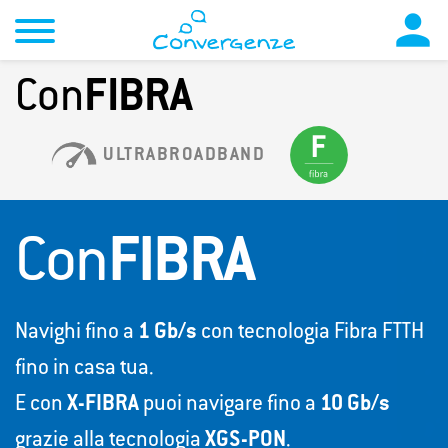

Con
FIBRA
ULTRABROADBAND
Con
FIBRA
Navighi fino a
1 Gb/s
con tecnologia Fibra FTTH
fino in casa tua.
E con
X-FIBRA
puoi navigare fino a
10 Gb/s
grazie alla tecnologia
XGS-PON
.