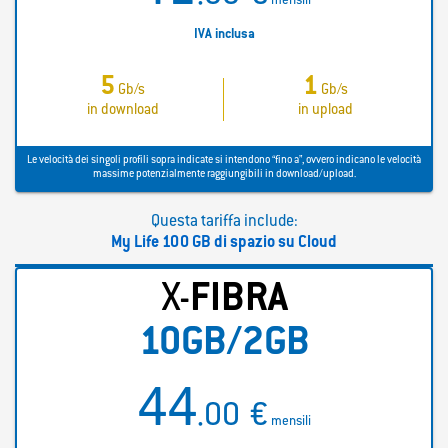
mensili
IVA inclusa
5
1
Gb/s
Gb/s
in download
in upload
Le velocità dei singoli profili sopra indicate si intendono “fino a”, ovvero indicano le velocità
massime potenzialmente raggiungibili in download/upload.
Questa tariffa include:
My Life 100 GB di spazio su Cloud
X-
FIBRA
10GB/2GB
44
.00
€
mensili