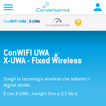

Con
WIFI
UWA
|
X-UWA
ConWIFI UWA
X-UWA - Fixed Wireless
Scegli la tecnologia wireless che abbatte il
digital divide.
E con X-UWA , navighi fino a 2,5 Gb/s.