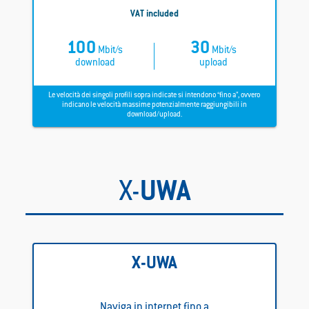
VAT included
100
30
Mbit/s
Mbit/s
download
upload
Le velocità dei singoli profili sopra indicate si intendono “fino a”, ovvero
indicano le velocità massime potenzialmente raggiungibili in
download/upload.
X-
UWA
X-UWA
Naviga in internet fino a