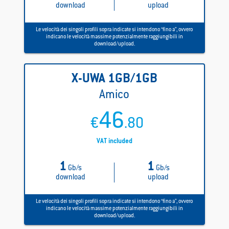
download
upload
Le velocità dei singoli profili sopra indicate si intendono “fino a”, ovvero
indicano le velocità massime potenzialmente raggiungibili in
download/upload.
X-UWA
1GB/1GB
Amico
46
€
.80
VAT included
1
1
Gb/s
Gb/s
download
upload
Le velocità dei singoli profili sopra indicate si intendono “fino a”, ovvero
indicano le velocità massime potenzialmente raggiungibili in
download/upload.