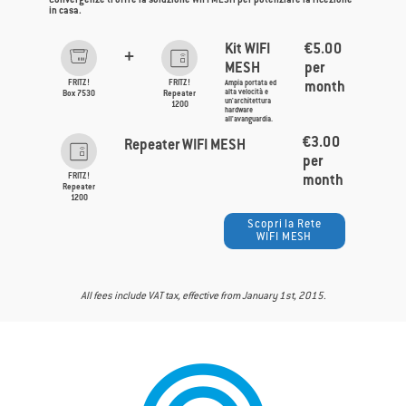
Convergenze ti offre la soluzione WIFI MESH per potenziare la ricezione
in casa.
€5.00
Kit WIFI
+
per
MESH
FRITZ!
FRITZ!
Ampia portata ed
month
alta velocità e
Box 7530
Repeater
un'architettura
1200
hardware
all'avanguardia.
€3.00
Repeater WIFI MESH
per
FRITZ!
month
Repeater
1200
Scopri la Rete
WIFI MESH
All fees include VAT tax, effective from January 1st, 2015.