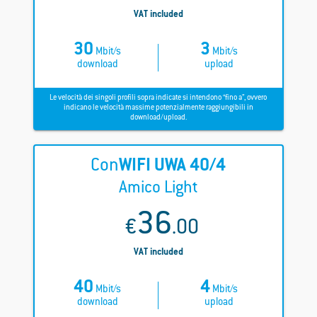
VAT included
30
3
Mbit/s
Mbit/s
download
upload
Le velocità dei singoli profili sopra indicate si intendono “fino a”, ovvero
indicano le velocità massime potenzialmente raggiungibili in
download/upload.
Con
WIFI
UWA 40/4
Amico Light
36
€
.00
VAT included
40
4
Mbit/s
Mbit/s
download
upload