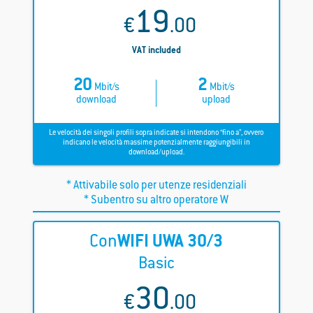
19
€
.00
VAT included
20
2
Mbit/s
Mbit/s
download
upload
Le velocità dei singoli profili sopra indicate si intendono “fino a”, ovvero
indicano le velocità massime potenzialmente raggiungibili in
download/upload.
* Attivabile solo per utenze residenziali
* Subentro su altro operatore W
Con
WIFI
UWA 30/3
Basic
30
€
.00