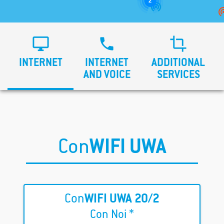
2



INTERNET
INTERNET
ADDITIONAL
AND VOICE
SERVICES
Con
WIFI UWA
Con
WIFI
UWA 20/2
Con Noi *