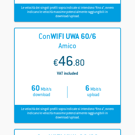
Le velocità dei singoli profili sopra indicate si intendono “fino a”, ovvero
indicano le velocità massime potenzialmente raggiungibili in
download/upload.
Con
WIFI
UWA 60/6
Amico
46
€
.80
VAT included
60
6
Mbit/s
Mbit/s
download
upload
Le velocità dei singoli profili sopra indicate si intendono “fino a”, ovvero
indicano le velocità massime potenzialmente raggiungibili in
download/upload.