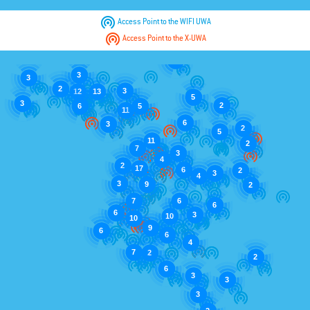

Access Point to the WIFI UWA

Access Point to the X-UWA
4
3
3
2
3
12
13
5
3
2
5
6
11
6
3
2
5
11
2
7
3
4
2
17
6
2
3
4
3
9
2
7
6
6
6
3
10
10
9
6
6
4
7
2
2
6
3
3
3