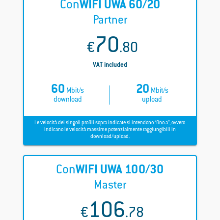
Con
WIFI
UWA 60/20
Partner
70
€
.80
VAT included
60
20
Mbit/s
Mbit/s
download
upload
Le velocità dei singoli profili sopra indicate si intendono “fino a”, ovvero
indicano le velocità massime potenzialmente raggiungibili in
download/upload.
Con
WIFI
UWA 100/30
Master
106
€
.78