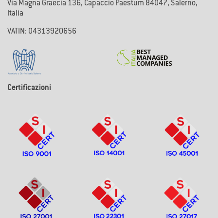
Via Magna Graecia 136, Capaccio Paestum 84047, Salerno,
Italia
VATIN: 04313920656
Certificazioni