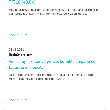
TITOLO (+8,8%)
Mattinata in evidenza per il titolo Convergenze che risultano tra le migliori
del Ftse Italia Growth. Infatti, intorno alle 11.00 le azioni della s...
Leggi l'articolo >>
08-11-2021
ilsole24ore.com
Aim ai raggi X: Convergenze, benefit campana con
fatturato in crescita
Fa parte del “trio” che ha esordito all'Aim Italia (ora Euronext Growth
Milan ) l’ultimo giorno borsistico del 2020...
Leggi l'articolo >>