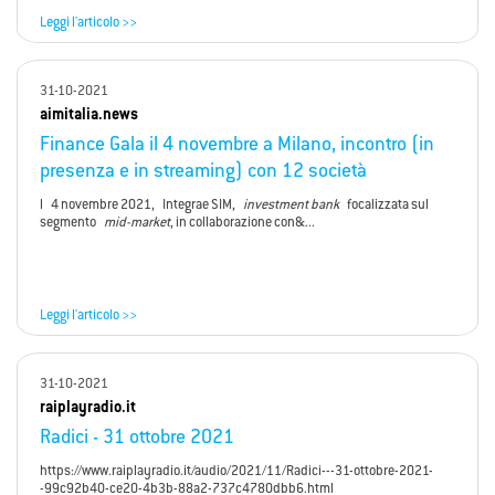
Leggi l'articolo >>
31-10-2021
aimitalia.news
Finance Gala il 4 novembre a Milano, incontro (in
presenza e in streaming) con 12 società
l 4 novembre 2021, Integrae SIM,
investment bank
focalizzata sul
segmento
mid-market
, in collaborazione con&...
Leggi l'articolo >>
31-10-2021
raiplayradio.it
Radici - 31 ottobre 2021
https://www.raiplayradio.it/audio/2021/11/Radici---31-ottobre-2021-
-99c92b40-ce20-4b3b-88a2-737c4780dbb6.html