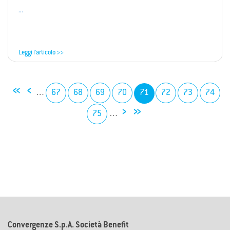
...
Leggi l'articolo >>
«
‹
…
67
68
69
70
71
72
73
74
›
»
75
…
Convergenze S.p.A. Società Benefit