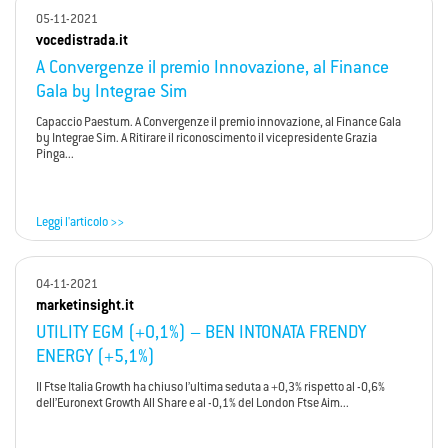
05-11-2021
vocedistrada.it
A Convergenze il premio Innovazione, al Finance
Gala by Integrae Sim
Capaccio Paestum. A Convergenze il premio innovazione, al Finance Gala
by Integrae Sim. A Ritirare il riconoscimento il vicepresidente Grazia
Pinga...
Leggi l'articolo >>
04-11-2021
marketinsight.it
UTILITY EGM (+0,1%) – BEN INTONATA FRENDY
ENERGY (+5,1%)
Il Ftse Italia Growth ha chiuso l’ultima seduta a +0,3% rispetto al -0,6%
dell’Euronext Growth All Share e al -0,1% del London Ftse Aim...