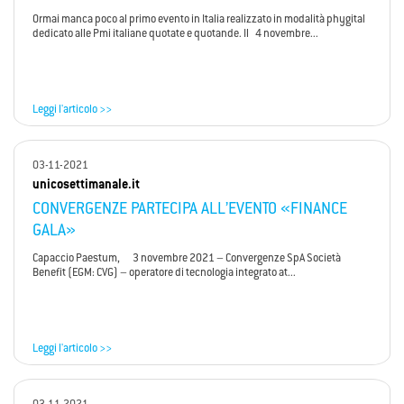
Ormai manca poco al primo evento in Italia realizzato in modalità phygital
dedicato alle Pmi italiane quotate e quotande. Il 4 novembre...
Leggi l'articolo >>
03-11-2021
unicosettimanale.it
CONVERGENZE PARTECIPA ALL’EVENTO «FINANCE
GALA»
Capaccio Paestum, 3 novembre 2021 – Convergenze SpA Società
Benefit (EGM: CVG) – operatore di tecnologia integrato at...
Leggi l'articolo >>