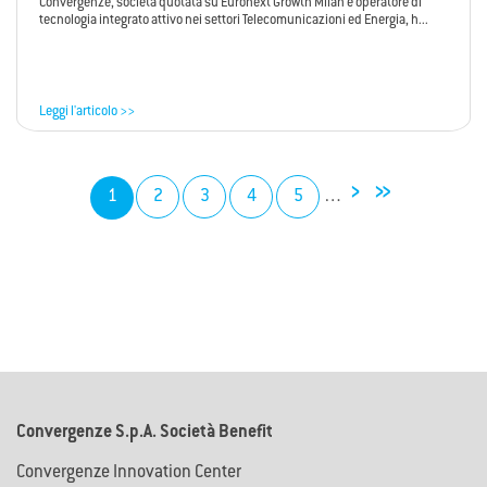
Convergenze, società quotata su Euronext Growth Milan e operatore di
tecnologia integrato attivo nei settori Telecomunicazioni ed Energia, h...
Leggi l'articolo >>
›
»
1
2
3
4
5
…
Convergenze S.p.A. Società Benefit
Convergenze Innovation Center