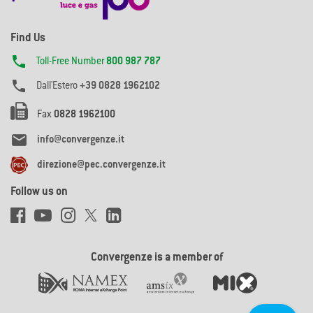
Find Us

Toll-Free Number
800 987 787

Dall'Estero
+39 0828 1962102
Fax
0828 1962100

info@convergenze.it
direzione@pec.convergenze.it
Follow us on
Convergenze is a member of