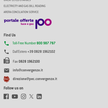
UNEXPECTED CHARGES
ELECTRICITY AND GAS BILL READING
ARERA CONCILIATION SERVICE
Find Us

Toll-Free Number
800 987 787

Dall'Estero
+39 0828 1962102
Fax
0828 1962100

info@convergenze.it
direzione@pec.convergenze.it
Follow us on