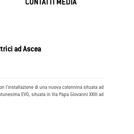
My
SafeZone
CONTATTI MEDIA
security
My SafeZone protegge case e aziende con
ne
allarmi avanzati, rilevando intrusi e
ati e
prevenendo minacce in tempo reale.
trici ad Ascea
 con l'installazione di una nuova colonnina situata ad
ntunesima EVO, situata in Via Papa Giovanni XXIII ad