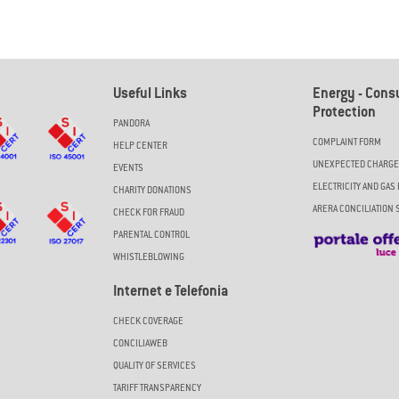
Useful Links
Energy - Con
Protection
PANDORA
COMPLAINT FORM
HELP CENTER
UNEXPECTED CHARG
EVENTS
ELECTRICITY AND GAS 
CHARITY DONATIONS
ARERA CONCILIATION 
CHECK FOR FRAUD
PARENTAL CONTROL
WHISTLEBLOWING
Internet e Telefonia
CHECK COVERAGE
CONCILIAWEB
QUALITY OF SERVICES
TARIFF TRANSPARENCY