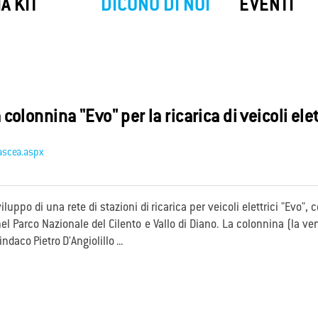
SIM Backup
My
SafeNet
A KIT
DICONO DI NOI
EVENTI
ackup di Convergenze S.p.A. SB ti
My SafeNet è la soluzione di Cyber
e una connessione a Internet
progettata per offrire una protezio
ta quando il tuo collegamento
completa e all'avanguardia per priv
le viene a mancare.
aziende.
lonnina "Evo" per la ricarica di veicoli elet
ascea.aspx
ppo di una rete di stazioni di ricarica per veicoli elettrici "Evo",
el Parco Nazionale del Cilento e Vallo di Diano. La colonnina (la ve
daco Pietro D'Angiolillo ...