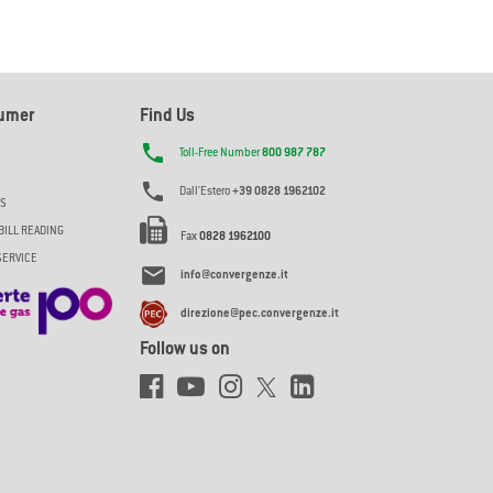
sumer
Find Us

Toll-Free Number
800 987 787

Dall'Estero
+39 0828 1962102
ES
BILL READING
Fax
0828 1962100
SERVICE

info@convergenze.it
direzione@pec.convergenze.it
Follow us on