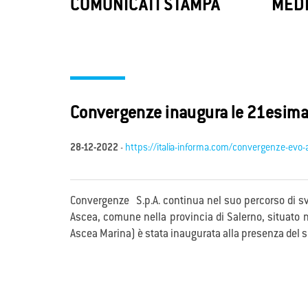
LoRaWAN
Con
COMUNICATI STAMPA
MEDI
ConSIM B
LoRaWAN, la tecnologia sperimentata da
fornisc
Convergenze S.p.A. SB, abilita l’Internet
immedia
delle Cose (IoT) consentendoti una
principa
gestione più efficiente delle risorse.
Convergenze inaugura le 21esima co
28-12-2022
-
https://italia-informa.com/convergenze-evo-
Convergenze S.p.A. continua nel suo percorso di svilu
Ascea, comune nella provincia di Salerno, situato n
Ascea Marina) è stata inaugurata alla presenza del sin