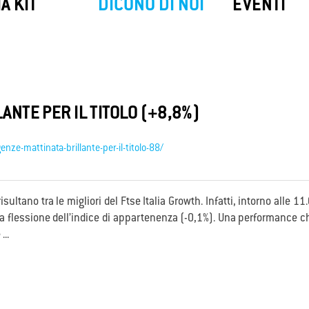
SIM Backup
My
SafeNet
A KIT
DICONO DI NOI
EVENTI
ackup di Convergenze S.p.A. SB ti
My SafeNet è la soluzione di Cyber
e una connessione a Internet
progettata per offrire una protezio
ta quando il tuo collegamento
completa e all'avanguardia per priv
le viene a mancare.
aziende.
ANTE PER IL TITOLO (+8,8%)
ze-mattinata-brillante-per-il-titolo-88/
isultano tra le migliori del Ftse Italia Growth. Infatti, intorno alle
ra flessione dell’indice di appartenenza (-0,1%). Una performance c
...