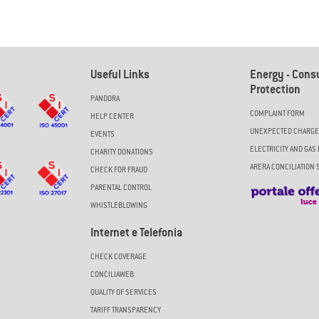
Useful Links
Energy - Con
Protection
PANDORA
COMPLAINT FORM
HELP CENTER
UNEXPECTED CHARG
EVENTS
ELECTRICITY AND GAS 
CHARITY DONATIONS
ARERA CONCILIATION 
CHECK FOR FRAUD
PARENTAL CONTROL
WHISTLEBLOWING
Internet e Telefonia
CHECK COVERAGE
CONCILIAWEB
QUALITY OF SERVICES
TARIFF TRANSPARENCY