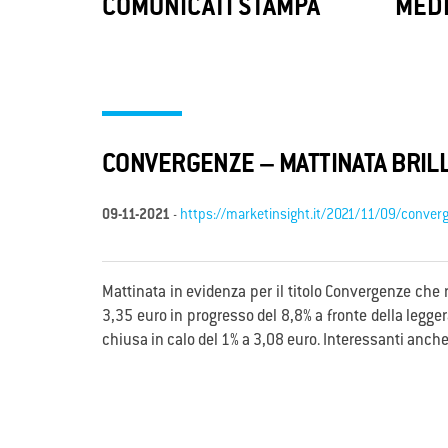
LoRaWAN
Con
COMUNICATI STAMPA
MEDI
ConSIM B
LoRaWAN, la tecnologia sperimentata da
fornisc
Convergenze S.p.A. SB, abilita l’Internet
immedia
delle Cose (IoT) consentendoti una
principa
gestione più efficiente delle risorse.
CONVERGENZE – MATTINATA BRILL
09-11-2021
-
https://marketinsight.it/2021/11/09/convergen
Mattinata in evidenza per il titolo Convergenze che r
3,35 euro in progresso del 8,8% a fronte della legge
chiusa in calo del 1% a 3,08 euro. Interessanti anche 