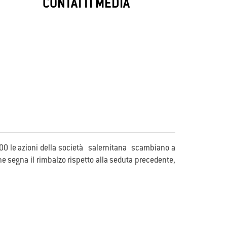
My
SafeZone
CONTATTI MEDIA
security
My SafeZone protegge case e aziende con
ne
allarmi avanzati, rilevando intrusi e
ati e
prevenendo minacce in tempo reale.
 11.00 le azioni della società salernitana scambiano a
he segna il rimbalzo rispetto alla seduta precedente,