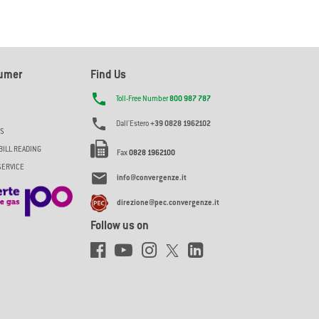
sumer
Find Us

Toll-Free Number
800 987 787

Dall'Estero
+39 0828 1962102
ES
BILL READING
Fax
0828 1962100
SERVICE

info@convergenze.it
direzione@pec.convergenze.it
Follow us on