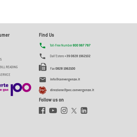
sumer
Find Us

Toll-Free Number
800 987 787

Dall'Estero
+39 0828 1962102
ES
BILL READING
Fax
0828 1962100
SERVICE

info@convergenze.it
direzione@pec.convergenze.it
Follow us on