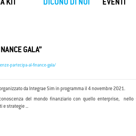
SIM Backup
My
SafeNet
A KIT
DICONO DI NOI
EVENTI
ackup di Convergenze S.p.A. SB ti
My SafeNet è la soluzione di Cyber
e una connessione a Internet
progettata per offrire una protezio
ta quando il tuo collegamento
completa e all'avanguardia per priv
le viene a mancare.
aziende.
INANCE GALA”
enze-partecipa-al-finance-gala/
organizzato da Integrae Sim in programma il 4 novembre 2021.
la conoscenza del mondo finanziario con quello enterprise, nell
e strategie ...