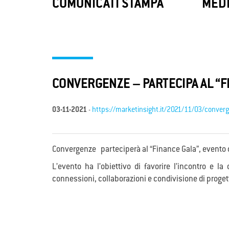
LoRaWAN
Con
COMUNICATI STAMPA
MEDI
ConSIM B
LoRaWAN, la tecnologia sperimentata da
fornisc
Convergenze S.p.A. SB, abilita l’Internet
immedia
delle Cose (IoT) consentendoti una
principa
gestione più efficiente delle risorse.
CONVERGENZE – PARTECIPA AL “F
03-11-2021
-
https://marketinsight.it/2021/11/03/converg
Convergenze parteciperà al “Finance Gala”, evento 
L’evento ha l’obiettivo di favorire l’incontro e 
connessioni, collaborazioni e condivisione di progetti 