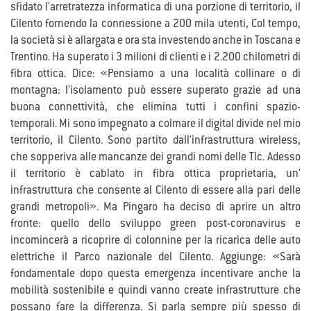
sfidato l'arretratezza informatica di una porzione di territorio, il
Cilento fornendo la connessione a 200 mila utenti, Col tempo,
la società si è allargata e ora sta investendo anche in Toscana e
Trentino. Ha superato i 3 milioni di clienti e i 2.200 chilometri di
fibra ottica. Dice: «Pensiamo a una località collinare o di
montagna: l'isolamento può essere superato grazie ad una
buona connettività, che elimina tutti i confini spazio-
temporali. Mi sono impegnato a colmare il digital divide nel mio
territorio, il Cilento. Sono partito dall'infrastruttura wireless,
che sopperiva alle mancanze dei grandi nomi delle Tlc. Adesso
il territorio è cablato in fibra ottica proprietaria, un'
infrastruttura che consente al Cilento di essere alla pari delle
grandi metropoli». Ma Pingaro ha deciso di aprire un altro
fronte: quello dello sviluppo green post-coronavirus e
incomincerà a ricoprire di colonnine per la ricarica delle auto
elettriche il Parco nazionale del Cilento. Aggiunge: «Sarà
fondamentale dopo questa emergenza incentivare anche la
mobilità sostenibile e quindi vanno create infrastrutture che
possano fare la differenza. Si parla sempre più spesso di