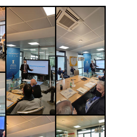
My
SafeZone
security
My SafeZone protegge case e aziende con
ne
allarmi avanzati, rilevando intrusi e
ati e
prevenendo minacce in tempo reale.