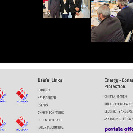
Useful Links
Energy - Con
Protection
PANDORA
COMPLAINT FORM
HELP CENTER
UNEXPECTED CHARG
EVENTS
ELECTRICITY AND GAS 
CHARITY DONATIONS
ARERA CONCILIATION 
CHECK FOR FRAUD
PARENTAL CONTROL