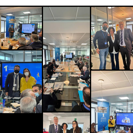
SIM Backup
My
SafeNet
ackup di Convergenze S.p.A. SB ti
My SafeNet è la soluzione di Cyber
e una connessione a Internet
progettata per offrire una protezio
ta quando il tuo collegamento
completa e all'avanguardia per priv
le viene a mancare.
aziende.