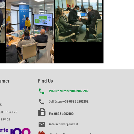
sumer
Find Us

Toll-Free Number
800 987 787

Dall'Estero
+39 0828 1962102
ES
BILL READING
Fax
0828 1962100
SERVICE

info@convergenze.it