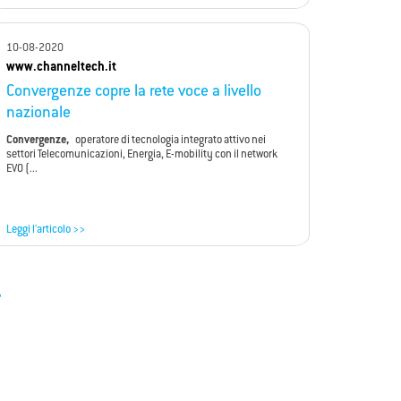
10-08-2020
www.channeltech.it
Convergenze copre la rete voce a livello
nazionale
Convergenze,
operatore di tecnologia integrato attivo nei
settori Telecomunicazioni, Energia, E-mobility con il network
EVO (...
Leggi l'articolo >>
»