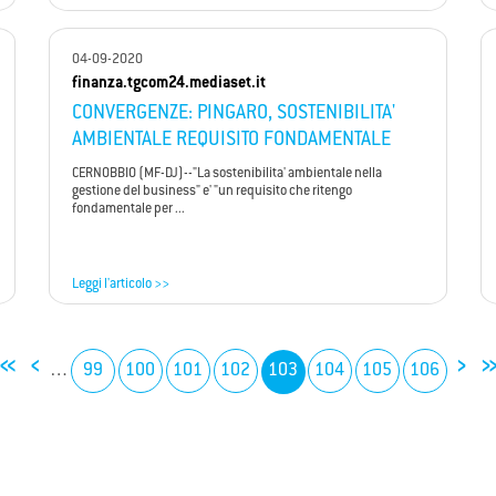
04-09-2020
finanza.tgcom24.mediaset.it
CONVERGENZE: PINGARO, SOSTENIBILITA'
AMBIENTALE REQUISITO FONDAMENTALE
CERNOBBIO (MF-DJ)--"La sostenibilita' ambientale nella
gestione del business" e' "un requisito che ritengo
fondamentale per ...
Leggi l'articolo >>
«
‹
›
…
99
100
101
102
103
104
105
106