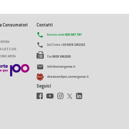
la Consumatori
Contatti

Numero verde
800 987 787
FATTURA

Dall'Estero
+39 0828 1962102
A LUCE E GAS
AZIONE ARERA
Fax
0828 1962100

info@convergenze.it
direzione@pec.convergenze.it
Seguici