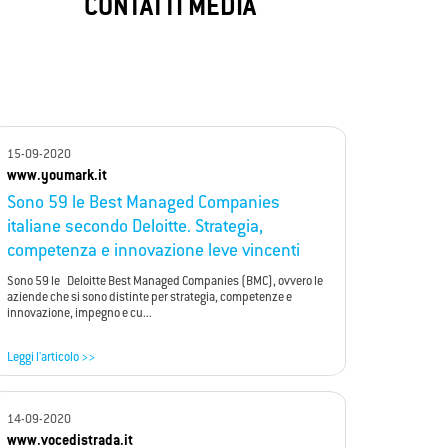
My
SafeZone
CONTATTI MEDIA
security
My SafeZone protegge case e aziende con
ne
allarmi avanzati, rilevando intrusi e
ati e
prevenendo minacce in tempo reale.
15-09-2020
www.youmark.it
Sono 59 le Best Managed Companies
italiane secondo Deloitte. Strategia,
competenza e innovazione leve vincenti
Sono 59 le Deloitte Best Managed Companies (BMC), ovvero le
aziende che si sono distinte per strategia, competenze e
innovazione, impegno e cu...
Leggi l'articolo >>
14-09-2020
www.vocedistrada.it