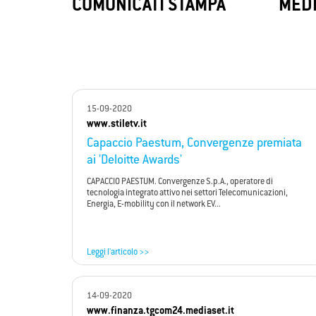
LoRaWAN
Con
COMUNICATI STAMPA
MEDI
ConSIM B
LoRaWAN, la tecnologia sperimentata da
fornisc
Convergenze S.p.A. SB, abilita l’Internet
immedia
delle Cose (IoT) consentendoti una
principa
gestione più efficiente delle risorse.
15-09-2020
www.stiletv.it
Capaccio Paestum, Convergenze premiata
ai 'Deloitte Awards'
CAPACCIO PAESTUM. Convergenze S.p.A., operatore di
tecnologia integrato attivo nei settori Telecomunicazioni,
Energia, E-mobility con il network EV...
Leggi l'articolo >>
14-09-2020
www.finanza.tgcom24.mediaset.it