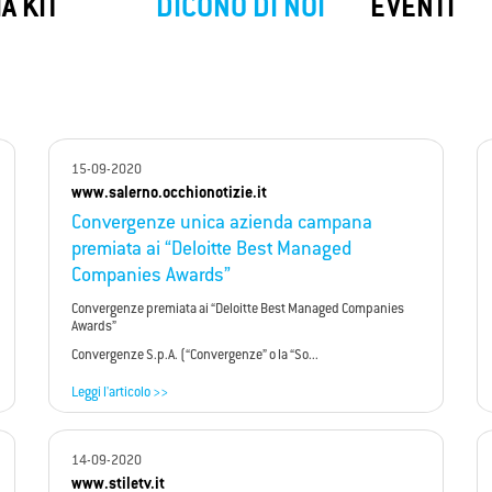
SIM Backup
My
SafeNet
A KIT
DICONO DI NOI
EVENTI
ackup di Convergenze S.p.A. SB ti
My SafeNet è la soluzione di Cyber
e una connessione a Internet
progettata per offrire una protezio
ta quando il tuo collegamento
completa e all'avanguardia per priv
le viene a mancare.
aziende.
15-09-2020
www.salerno.occhionotizie.it
Convergenze unica azienda campana
premiata ai “Deloitte Best Managed
Companies Awards”
Convergenze premiata ai “Deloitte Best Managed Companies
Awards”
Convergenze S.p.A. (“Convergenze” o la “So...
Leggi l'articolo >>
14-09-2020
www.stiletv.it