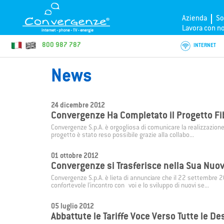
Azienda
So
Lavora con no
800 987 787
INTERNET
News

SIMON
Con
Con
SUPERFAST
LUCE
HOUSING
Con
EVO
My
Con
ULTRABROADBAND
La SIM mobile di Convergenze per
ConLuce di Convergenze S.p.A. SB è il
Il servizio ConHOUSING consente ai clienti
Attiva online il servizio di connettività in
Converge
Electric
My LIFE 
Attiva o
24 dicembre 2012
chiamare, navigare e restare connessi
nuovo servizio di fornitura di energia
di installare i propri server nei nostri Data
fibra ottica
SUPERFAST
fino a
1GB
/s
ottica c
ricarica
cloud di
ti garan
Con
FIBRA
Con
Convergenze Ha Completato il Progetto F
ovunque. Sempre con te.
elettrica per casa, condominio e business.
Room, che garantiscono energia elettrica,
fino a 1
all'ingr
temperatura e connettività sicure.
Convergenze S.p.A. è orgogliosa di comunicare la realizzazion
Convergenze crea la prima rete in fibra
ConNGA è
progetto è stato reso possibile grazie alla collabo...
ottica che arriva direttamente a casa tua.
offre il
massima
HOVIO
Con
My WorkForce
VISION
Con
01 ottobre 2012
disponib
ottica.
Convergenze si Trasferisce nella Sua Nuo
Attiva online il servizio
ConVISION consente ai nostri clienti
Configura e attiva online i tuoi server
HOVIO
(Ho Voce su
ConHosti
Convergenze S.p.A. è lieta di annunciare che il 22 settembre 
Internet Ovunque)
business lo streaming di contenuti live o
virtuali My WorkForce
clienti 
confortevole l'incontro con voi e lo sviluppo di nuovi se...
video, che vengono inviati in un flusso
gestire 
continuo ed elaborati all'istante.
visitator
05 luglio 2012
Abbattute le Tariffe Voce Verso Tutte le De
®