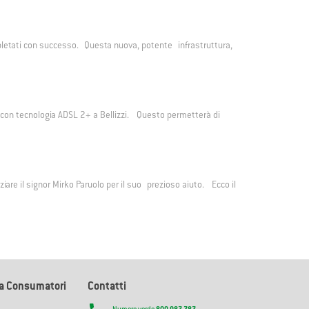
mpletati con successo. Questa nuova, potente infrastruttura,
LL con tecnologia ADSL 2+ a Bellizzi. Questo permetterà di
iare il signor Mirko Paruolo per il suo prezioso aiuto. Ecco il
la Consumatori
Contatti