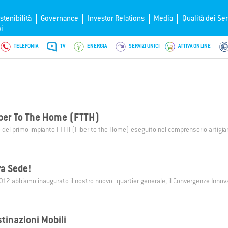
stenibilità
Governance
Investor Relations
Media
Qualità dei Ser
i
TELEFONIA
TV
ENERGIA
SERVIZI UNICI
ATTIVA ONLINE
ZERO SPREAD
LIFE
FIBRA
Con
Con
OpenNet
SMARTGAS
VOIP
GAS
nze crea la prima rete in fibra
 Vehicle Only: il tuo network di
è il servizio di data storage su
nline ConZero Spread, l'offerta che
La tecnologia VoIP ti permette di
ConGas è il nuovo servizio di forni
OpenNet di Convergenze S.p.A. Soc
Attiva online il servizio Con
GAS Sm
he arriva direttamente a casa tua.
 per auto elettriche
 Convergenze, che offre ai clienti
tisce il costo dell'energia al prezzo
comunicare telefonicamente attra
naturale di Convergenze S.p.A. Soc
Benefit permette alle strutture rice
la tua casa ad un prezzo speciale
NGA
Con
WIFI UWA - X-
iber To The Home (FTTH)
00 GB di spazio gratuito.
osso
connessione a Internet.
Benefit
offrire ai propri clienti accesso ad 
senza obbligo di censimento dirett
e del primo impianto FTTH (Fiber to the Home) eseguito nel comprensorio artigian
 il servizio di Convergenze che
Naviga in Internet ad alta velocità 
 Next Generation Access, la
tecnologia wireless. Tutti i vantaggi
 ampiezza di banda ora
banda larga diventano possibili an
HOSTING
My
FreePBX
ile in VDSL 2 su trasporto in fibra
aree affette dal digital divide.
va Sede!
ng permette ai siti web dei nostri
Il centralino in Cloud di Convergenz
2012 abbiamo inaugurato il nostro nuovo quartier generale, il Convergenze Innov
di essere sempre visibili e capaci di
Società Benefit ideale per aziende
le richieste di accesso dei
diverse filiali interconnesse.
i.
stinazioni Mobili