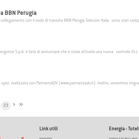
ia BBN Perugia
il collegamento con il nodo di transito BBN Perugia Telecom Italia sono stati co
nvergenze S.p.A. è lieta di annunciare che è stata attivata una nuova centrale U
 spot, realizzato con PartnersADV (www.partnersadv.it). Inoltre, vorremmo ringraz
›
»
23
Link utili
Energia - Tute