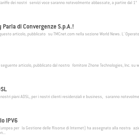
SIM Backup
My
SafeNet
 tariffe dei nostri servizi voce saranno notevolmente abbassate, a partire dal 1° 
ackup di Convergenze S.p.A. SB ti
My SafeNet è la soluzione di Cyber
e una connessione a Internet
progettata per offrire una protezio
ta quando il tuo collegamento
completa e all'avanguardia per priv
Parla di Convergenze S.p.A.!
le viene a mancare.
aziende.
questo articolo, pubblicato su TMCnet.com nella sezione World News. L' Operator
!
il seguente articolo, pubblicato dal nostro fornitore Zhone Technologies, Inc. s
DSL
i nostri piani ADSL, per i nostri clienti residenziali e business, saranno notevolm
lo IPV6
 Europea per la Gestione delle Risorse di Internet) ha assegnato alla nostra azi
n...