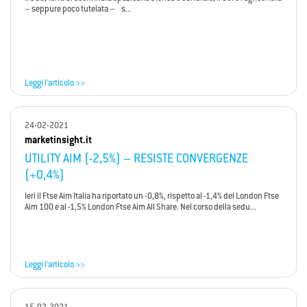
– seppure poco tutelata – s...
Leggi l'articolo >>
24-02-2021
marketinsight.it
UTILITY AIM (-2,5%) – RESISTE CONVERGENZE
(+0,4%)
Ieri il Ftse Aim Italia ha riportato un -0,8%, rispetto al -1,4% del London Ftse
Aim 100 e al -1,5% London Ftse Aim All Share. Nel corso della sedu...
Leggi l'articolo >>