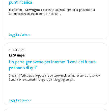
punti ricarica
Teleborsa) -
Convergenze
, società quotata all'AIM Italia, presente sul
territorio nazionale con punti di ricarica ...
Leggi l'articolo >>
16-03-2021
La Stampa
Un porto genovese per Internet “I cavi del futuro
passano di qui”
Giovanni Toti spera che possano portare «moltissimo lavoro, e di qualità».
Sono i cavi sottomarini lungo i quali viaggia gran pa...
Leggi l'articolo >>