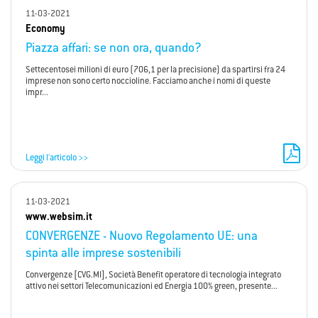
11-03-2021
Economy
Piazza affari: se non ora, quando?
Settecentosei milioni di euro (706,1 per la precisione) da spartirsi fra 24
imprese non sono certo noccioline. Facciamo anche i nomi di queste
impr...
Leggi l'articolo >>
11-03-2021
www.websim.it
CONVERGENZE - Nuovo Regolamento UE: una
spinta alle imprese sostenibili
Convergenze [CVG.MI], Società Benefit operatore di tecnologia integrato
attivo nei settori Telecomunicazioni ed Energia 100% green, presente...