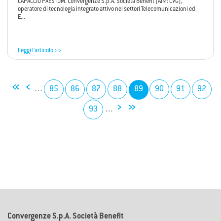
CAPACCIO PAESTUM. Convergenze S.p.A. Società Benefit (AIM: CVG),
operatore di tecnologia integrato attivo nei settori Telecomunicazioni ed
E...
Leggi l'articolo >>
«
‹
…
85
86
87
88
89
90
91
92
›
»
93
…
Convergenze S.p.A. Società Benefit