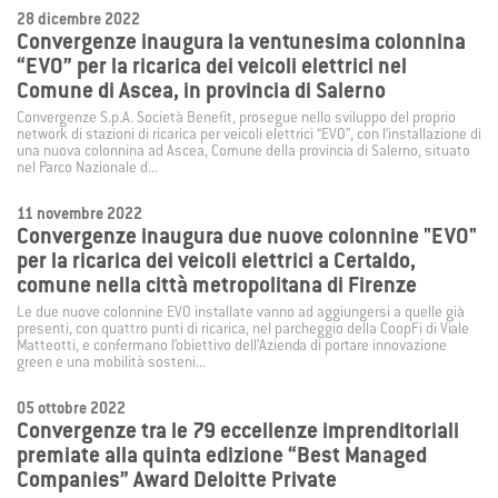
28 dicembre 2022
Convergenze inaugura la ventunesima colonnina
“EVO” per la ricarica dei veicoli elettrici nel
Comune di Ascea, in provincia di Salerno
Convergenze S.p.A. Società Benefit, prosegue nello sviluppo del proprio
network di stazioni di ricarica per veicoli elettrici “EVO”, con l’installazione di
una nuova colonnina ad Ascea, Comune della provincia di Salerno, situato
nel Parco Nazionale d...
11 novembre 2022
Convergenze inaugura due nuove colonnine "EVO"
per la ricarica dei veicoli elettrici a Certaldo,
comune nella città metropolitana di Firenze
Le due nuove colonnine EVO installate vanno ad aggiungersi a quelle già
presenti, con quattro punti di ricarica, nel parcheggio della CoopFi di Viale
Matteotti, e confermano l’obiettivo dell’Azienda di portare innovazione
green e una mobilità sosteni...
05 ottobre 2022
Convergenze tra le 79 eccellenze imprenditoriali
premiate alla quinta edizione “Best Managed
Companies” Award Deloitte Private