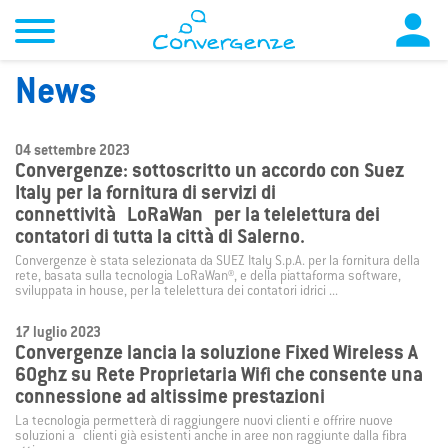

News
04 settembre 2023
Convergenze: sottoscritto un accordo con Suez
Italy per la fornitura di servizi di
connettività LoRaWan per la telelettura dei
contatori di tutta la città di Salerno.
Convergenze è stata selezionata da SUEZ Italy S.p.A. per la fornitura della
rete, basata sulla tecnologia LoRaWan®, e della piattaforma software,
sviluppata in house, per la telelettura dei contatori idrici ...
17 luglio 2023
Convergenze lancia la soluzione Fixed Wireless A
60ghz su Rete Proprietaria Wifi che consente una
connessione ad altissime prestazioni
La tecnologia permetterà di raggiungere nuovi clienti e offrire nuove
soluzioni a clienti già esistenti anche in aree non raggiunte dalla fibra