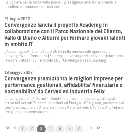
La Società per la terza volta riceve il prestigioso award che premia le
eccellenze imprenditoriali italiane. ...
21 luglio 2022
Convergenze lancia il progetto Academy in
collaborazione con il Parco Nazionale del Cilento,
Vallo di Diano e Alburni per formare giovani talenti
in ambito IT
L’Academy partirà ad ottobre 2022 nella nuova sede operativa di
Convergenze di Trentinara (Salerno), dove i ragazzi selezionati potranno
lavorare utilizzando il metodo CBL (Challenge Based Learning) ...
19 maggio 2022
Convergenze premiata tra le migliori imprese per
performance gestionali, affidabilita’ finanziaria e
sostenibilita’ da Cerved ed Industria Felix
Convergenze S.p.A. Società Benefit, operatore di tecnologia integrato
attivo nei settori Telecomunicazioni ed Energia 100% green, presente sul
territorio nazionale attraverso il brevettato network EVO (Electric Vehicle
Only), è stata premiata tra le ...
«
‹
›
»
1
2
3
4
5
6
7
…