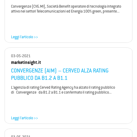
Convergenze [CVG.MI], Società Benefit operatore di tecnologia integrato
attivo nei settori Telecomunicazioni ed Energia 100% green, presente...
Leggi l'articolo >>
03-05-2021
marketinsight.it
CONVERGENZE (AIM) – CERVED ALZA RATING
PUBBLICO DA B1.2 A B1.1
L’agenzia di rating Cerved Rating Agency ha alzato il rating pubblico
di Convergenze da B1.2 a B1.1 e confermato il rating pubblico...
Leggi l'articolo >>