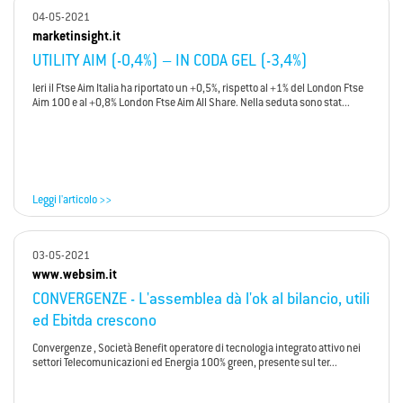
04-05-2021
marketinsight.it
UTILITY AIM (-0,4%) – IN CODA GEL (-3,4%)
Ieri il Ftse Aim Italia ha riportato un +0,5%, rispetto al +1% del London Ftse
Aim 100 e al +0,8% London Ftse Aim All Share. Nella seduta sono stat...
Leggi l'articolo >>
03-05-2021
www.websim.it
CONVERGENZE - L'assemblea dà l'ok al bilancio, utili
ed Ebitda crescono
Convergenze , Società Benefit operatore di tecnologia integrato attivo nei
settori Telecomunicazioni ed Energia 100% green, presente sul ter...