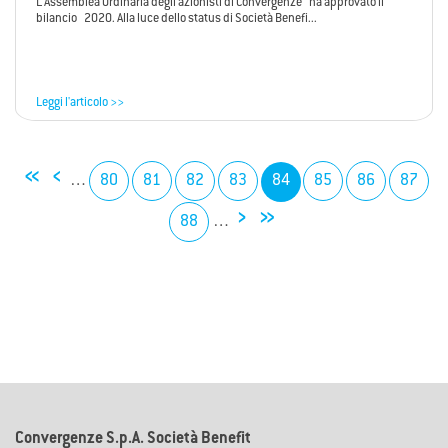
L’Assemblea Ordinaria degli azionisti di Convergenze ha approvato il
bilancio 2020. Alla luce dello status di Società Benefi...
Leggi l'articolo >>
«
‹
…
80
81
82
83
84
85
86
87
›
»
88
…
Convergenze S.p.A. Società Benefit