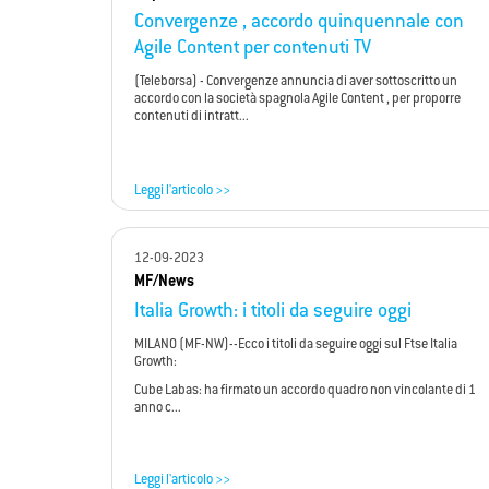
Convergenze , accordo quinquennale con
Agile Content per contenuti TV
(Teleborsa) - Convergenze annuncia di aver sottoscritto un
accordo con la società spagnola Agile Content , per proporre
contenuti di intratt...
Leggi l'articolo >>
12-09-2023
MF/News
Italia Growth: i titoli da seguire oggi
MILANO (MF-NW)--Ecco i titoli da seguire oggi sul Ftse Italia
Growth:
Cube Labas: ha firmato un accordo quadro non vincolante di 1
anno c...
Leggi l'articolo >>