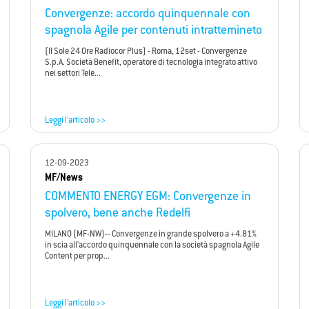
Convergenze: accordo quinquennale con
spagnola Agile per contenuti intrattemineto
(Il Sole 24 Ore Radiocor Plus) - Roma, 12set - Convergenze
S.p.A. Società Benefit, operatore di tecnologia integrato attivo
nei settori Tele...
Leggi l'articolo >>
12-09-2023
MF/News
COMMENTO ENERGY EGM: Convergenze in
spolvero, bene anche Redelfi
MILANO (MF-NW)-- Convergenze in grande spolvero a +4.81%
in scia all'accordo quinquennale con la società spagnola Agile
Content per prop...
Leggi l'articolo >>