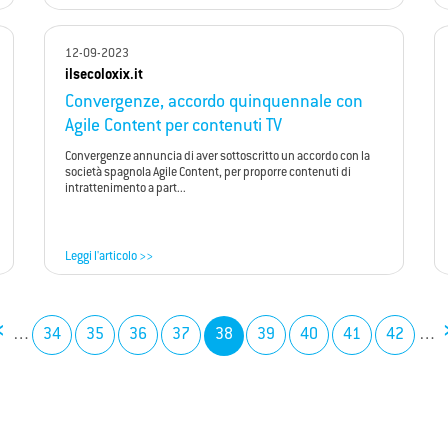
12-09-2023
ilsecoloxix.it
Convergenze, accordo quinquennale con
Agile Content per contenuti TV
Convergenze annuncia di aver sottoscritto un accordo con la
società spagnola Agile Content, per proporre contenuti di
intrattenimento a part...
Leggi l'articolo >>
‹
…
34
35
36
37
38
39
40
41
42
…