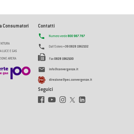
la Consumatori
Contatti

Numero verde
800 987 787
FATTURA

Dall'Estero
+39 0828 1962102
A LUCE E GAS
AZIONE ARERA
Fax
0828 1962100

info@convergenze.it
direzione@pec.convergenze.it
Seguici