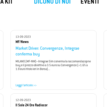
SIM Backup
My
SafeNet
A KIT
DICONO DI NOI
EVENTI
ackup di Convergenze S.p.A. SB ti
My SafeNet è la soluzione di Cyber
e una connessione a Internet
progettata per offrire una protezio
ta quando il tuo collegamento
completa e all'avanguardia per priv
le viene a mancare.
aziende.
13-09-2023
MF/News
Market Driver: Convergenze, Integrae
conferma buy
MILANO (MF-NW)--Integrae Sim conerma la raccomandazopne
buy e il prezzo obiettivo a 3.5 euro su Convergenze (+1.6% a
1.9 euro titolo ieri in Borsa)...
Leggi l'articolo >>
12-09-2023
Il Sole 24 Ore Radiocor