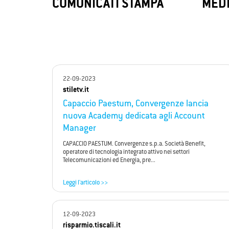
LoRaWAN
Con
COMUNICATI STAMPA
MEDI
ConSIM B
LoRaWAN, la tecnologia sperimentata da
fornisc
Convergenze S.p.A. SB, abilita l’Internet
immedia
delle Cose (IoT) consentendoti una
principa
gestione più efficiente delle risorse.
22-09-2023
stiletv.it
Capaccio Paestum, Convergenze lancia
nuova Academy dedicata agli Account
Manager
CAPACCIO PAESTUM. Convergenze s.p.a. Società Benefit,
operatore di tecnologia integrato attivo nei settori
Telecomunicazioni ed Energia, pre...
Leggi l'articolo >>
12-09-2023
risparmio.tiscali.it