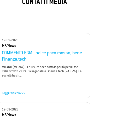
My
SafeZone
CONTATTI MEDIA
security
My SafeZone protegge case e aziende con
ne
allarmi avanzati, rilevando intrusi e
ati e
prevenendo minacce in tempo reale.
12-09-2023
MF/News
COMMENTO EGM: indice poco mosso, bene
Finanza.tech
MILANO (MF-NW)-- Chiusura poco sotto la parità per il Ftse
Italia Growth -0.3%. Da seganalare Finanza.tech (+17.7%). La
società ha ch...
Leggi l'articolo >>
12-09-2023
MF/News