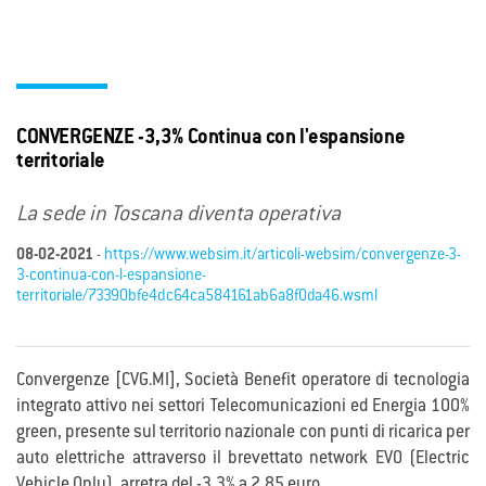
CONVERGENZE -3,3% Continua con l'espansione
territoriale
La sede in Toscana diventa operativa
08-02-2021
-
https://www.websim.it/articoli-websim/convergenze-3-
3-continua-con-l-espansione-
territoriale/73390bfe4dc64ca584161ab6a8f0da46.wsml
Convergenze [CVG.MI], Società Benefit operatore di tecnologia
integrato attivo nei settori Telecomunicazioni ed Energia 100%
green, presente sul territorio nazionale con punti di ricarica per
auto elettriche attraverso il brevettato network EVO (Electric
Vehicle Only), arretra del -3,3% a 2,85 euro.