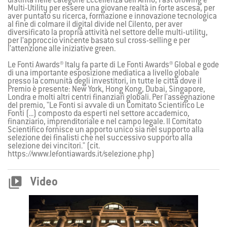
distinta nelle categorie Eccellenza dell’Anno, Fast Growing e
Multi-Utility per essere una giovane realtà in forte ascesa, per
aver puntato su ricerca, formazione e innovazione tecnologica
al fine di colmare il digital divide nel Cilento, per aver
diversificato la propria attività nel settore delle multi-utility,
per l’approccio vincente basato sul cross-selling e per
l’attenzione alle iniziative green.
Le Fonti Awards® Italy fa parte di Le Fonti Awards® Global e gode
di una importante esposizione mediatica a livello globale
presso la comunità degli investitori, in tutte le città dove il
Premio è presente: New York, Hong Kong, Dubai, Singapore,
Londra e molti altri centri finanziari globali. Per l'assegnazione
del premio, "Le Fonti si avvale di un Comitato Scientifico Le
Fonti (...) composto da esperti nel settore accademico,
finanziario, imprenditoriale e nel campo legale. Il Comitato
Scientifico fornisce un apporto unico sia nel supporto alla
selezione dei finalisti che nel successivo supporto alla
selezione dei vincitori." (cit.
https://www.lefontiawards.it/selezione.php)

Video