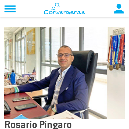

Rosario Pingaro