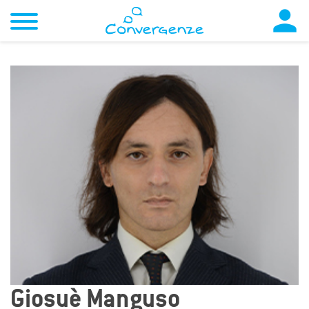

Giosuè Manguso