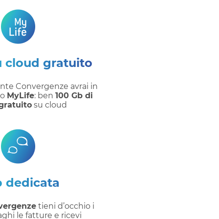
 cloud gratuito
nte Convergenze avrai in
io
MyLife
: ben
100 Gb di
gratuito
su cloud
 dedicata
vergenze
tieni d’occhio i
hi le fatture e ricevi