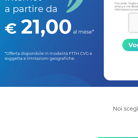
Cliccando "Voglio e
a partire da
privacy e che desid
informazioni sui vost
21,00
€
al mese*
Vo
*Offerta disponibile in modalità FTTH CVG e
soggetta a limitazioni geografiche.
Noi scegl