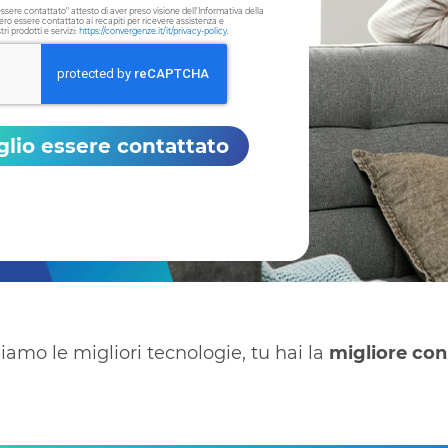
ssere contattato" attesto di aver preso visione dell'Informativa della
ero essere contattato ai recapiti per ricevere assistenza e
ri prodotti e servizi:
https://convergenze.it/it/privacy-policy
.
glio essere contattato
iamo le migliori tecnologie, tu hai la
migliore co