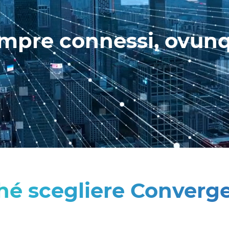
mpre connessi, ovun
hé scegliere Converg