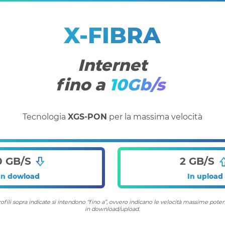
X-FIBRA
Internet
fino a
10Gb/s
Tecnologia
XGS-PON
per la massima velocità
0 GB/S
2 GB/S
In dowload
In upload
profili sopra indicate si intendono “fino a”, ovvero indicano le velocità massime pot
in download/upload.