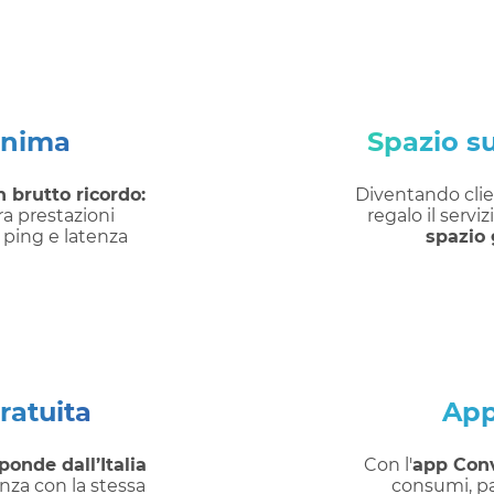
inima
Spazio su
 brutto ricordo:
Diventando clie
a prestazioni
regalo il serviz
i ping e latenza
spazio 
ratuita
App
onde dall’Italia
Con l'
app Con
enza con la stessa
consumi, pag