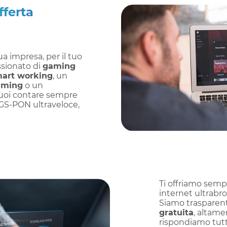
fferta
tua impresa, per il tuo
ssionato di
gaming
art working
, un
aming
o un
puoi contare sempre
XGS-PON ultraveloce,
Ti offriamo semp
internet ultrabr
Siamo trasparenti
gratuita
, altame
rispondiamo tutti i