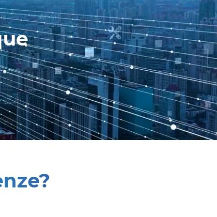
que
enze?