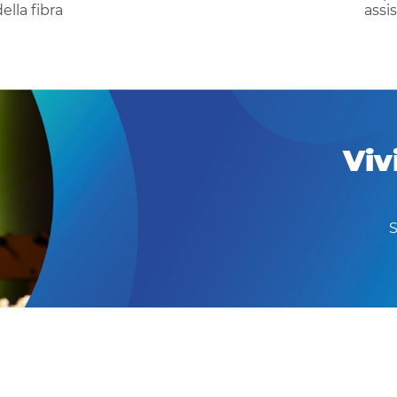
ella fibra
assi
Viv
S